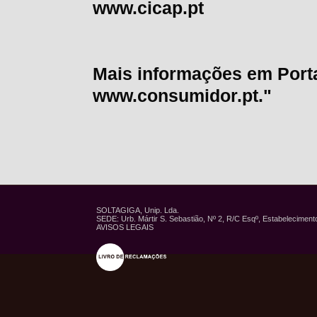
www.cicap.pt
Mais informações em Port
www.consumidor.pt."
SOLTAGIGA, Unip. Lda.
SEDE: Urb. Mártir S. Sebastião, Nº 2, R/C Esqº, Estabelecimento
AVISOS LEGAIS